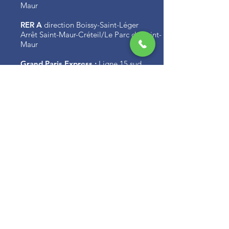
Maur
RER A
direction Boissy-Saint-Léger
Arrêt Saint-Maur-Créteil/Le Parc de Saint-
Maur
Grand Paris Express :
Ligne 15 sud
En voiture :
Autoroute A86 et A4