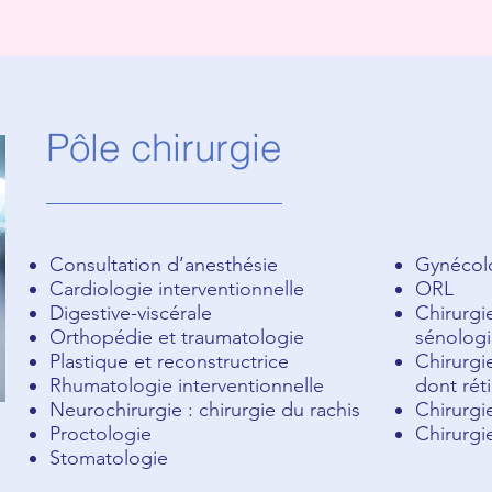
Pôle chirurgie
Consultation d’anesthésie
Gynécolo
Cardiologie interventionnelle
ORL
Digestive-viscérale
Chirurgi
Orthopédie et traumatologie
sénologi
Plastique et reconstructrice
Chirurgi
Rhumatologie interventionnelle
dont rét
Neurochirurgie : chirurgie du rachis
Chirurgi
Proctologie
Chirurgi
Stomatologie