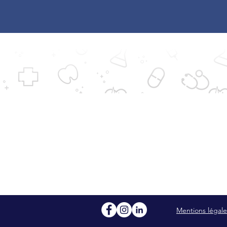
Bienvenue
Offre d
Notre équipe
Annuair
Horaires et accès
Mon esp
Recrutement
Mon séj
Mentions légale