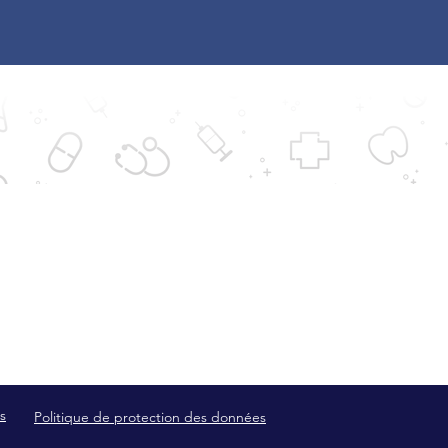
e soins
Accès à mon dossier médical
e des praticiens
RDV en ligne
ace patient
Paiement en ligne
our
Actualités
s
Politique de protection des données