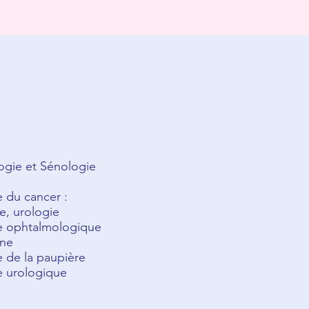
gie et Sénologie
e du cancer :
e, urologie
e ophtalmologique
ine
e de la paupière
e urologique