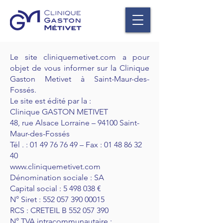
Le site cliniquemetivet.com a pour
objet de vous informer sur la Clinique
Gaston Metivet à Saint-Maur-des-
Fossés.
Le site est édité par la :
Clinique GASTON METIVET
48, rue Alsace Lorraine – 94100 Saint-
Maur-des-Fossés
Tél . :
01 49 76 76 49
– Fax :
01 48 86 32
40
www.cliniquemetivet.com
Dénomination sociale : SA
Capital social : 5 498 038 €
N° Siret : 552 057 390 00015
RCS : CRETEIL B 552 057 390
N° TVA intracommunautaire :