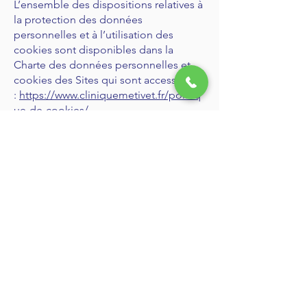
L’ensemble des dispositions relatives à
la protection des données
personnelles et à l’utilisation des
cookies sont disponibles dans la
Charte des données personnelles et
cookies des Sites qui sont accessibles
:
https://www.cliniquemetivet.fr/politiq
ue-de-cookies/
Un module de gestion des
consentements aux cookies est mis à
disposition du public sur les Sites et,
est accessible, à tout moment afin que
l’utilisateur puisse exprimer ses
préférences.
Révision des mentions légales :
LA CLINIQUE est susceptible de
modifier les présentes mentions
légales à tout moment. Nous vous
invitons donc à les consulter
régulièrement. Ces modifications sont