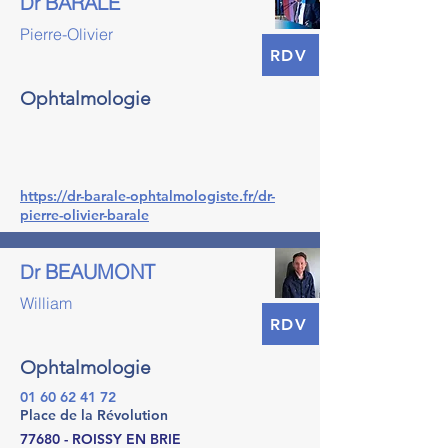
BARALE
Dr
Pierre-Olivier
RDV
Ophtalmologie
https://dr-barale-ophtalmologiste.fr/dr-
pierre-olivier-barale
BEAUMONT
Dr
William
RDV
Ophtalmologie
01 60 62 41 72
Place de la Révolution
77680 - ROISSY EN BRIE