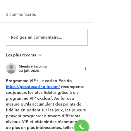
Merci !
2 commentaires
À vos agendas
Rédigez un commentaire...
Les plus récents
Membre inconnu
30 juil. 2025
Programme VIP : Le casino Posido 
https://posidocasino-fr.com/
 récompense 
ses joueurs les plus fidèles grâce à un 
programme VIP exclusif. Au fur et à 
mesure qu'ils accumulent des points de 
fidélité en pariant sur les jeux, les joueurs 
peuvent progresser à travers différents 
niveaux VIP et obtenir des récompenses 
de plus en plus intéressantes, telles que 