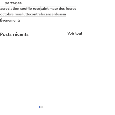
partages.
association souffle rose
saint-maur-des-fosses
octobre rose
luttecontrelecancerdusein
Évènements
Voir tout
Posts récents