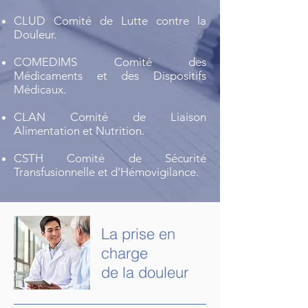
CLUD Comité de Lutte contre la
Douleur.
COMEDIMS Comité des
Médicaments et des Dispositifs
Médicaux.
CLAN Comité de Liaison
Alimentation et Nutrition.
CSTH Comité de Sécurité
Transfusionnelle et d’Hémovigilance.
La prise en
charge
de la douleur