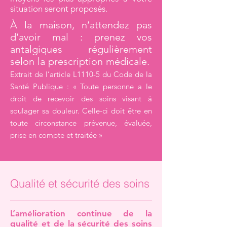
situation seront proposés.​
À la maison, n’attendez pas
d’avoir mal : prenez vos
antalgiques régulièrement
selon la prescription médicale.
Extrait de l’article L1110-5 du Code de la
Santé Publique : « Toute personne a le
droit de recevoir des soins visant à
soulager sa douleur. Celle-ci doit être en
toute circonstance prévenue, évaluée,
prise en compte et traitée »
Qualité et sécurité des soins
L’amélioration continue de la
qualité et de la sécurité des soins